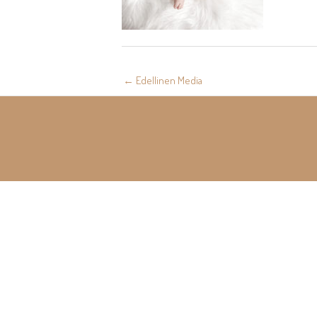
Post
←
Edellinen Media
navigation