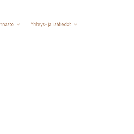
innasto
Yhteys- ja lisätiedot