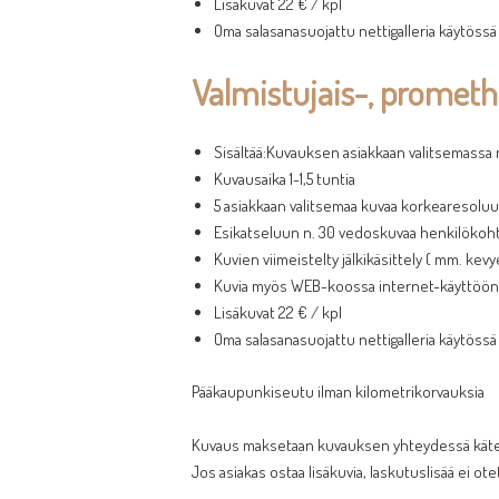
Lisäkuvat 22 € / kpl
Oma salasanasuojattu nettigalleria käytössä i
Valmistujais-, prome
Sisältää:Kuvauksen asiakkaan valitsemassa 
Kuvausaika 1-1,5 tuntia
5 asiakkaan valitsemaa kuvaa korkearesoluuti
Esikatseluun n. 30 vedoskuvaa henkilökohtai
Kuvien viimeistelty jälkikäsittely ( mm. kev
Kuvia myös WEB-koossa internet-käyttöön
Lisäkuvat 22 € / kpl
Oma salasanasuojattu nettigalleria käytössä i
Pääkaupunkiseutu ilman kilometrikorvauksia
Kuvaus maksetaan kuvauksen yhteydessä käteisel
Jos asiakas ostaa lisäkuvia, laskutuslisää ei ote