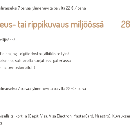
lmaiseksi 7 päivää, ylimeneviltä päiviltä 22 € / päivä
theus- tai rippikuvaus miljöössä 2
miljöössä
oista jpg. -digitiedostoa jälkikäsiteltyinä
sessa, salasanalla suojatussa galleriassa
yet kauneuskorjailut )
lmaiseksi 7 päivää, ylimeneviltä päiviltä 22 € / päivä
lä tai kortilla (Depit, Visa, Visa Electron, MasterCard, Maestro). Kuvauksen
ta.