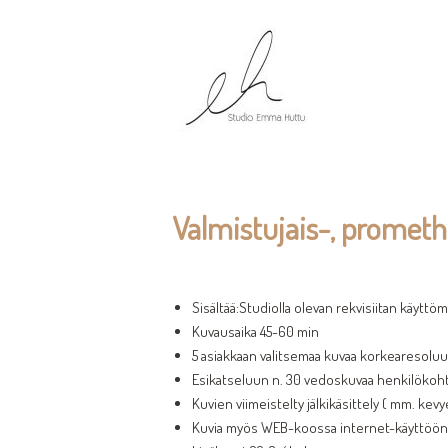
Siirry
sisältöön
Valmistujais-, prometheus- 
Valmistujais-, promet
Sisältää:Studiolla olevan rekvisiitan käytt
Kuvausaika 45-60 min
5 asiakkaan valitsemaa kuvaa korkearesoluuti
Esikatseluun n. 30 vedoskuvaa henkilökohtai
Kuvien viimeistelty jälkikäsittely ( mm. kev
Kuvia myös WEB-koossa internet-käyttöön