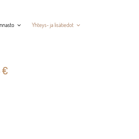
innasto
Yhteys- ja lisätiedot
 €