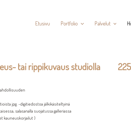
Etusivu
Portfolio
Palvelut
H
tai rippikuvaus
heus- tai rippikuvaus studiolla 225
ömahdollisuuden
oista jpg. -digitiedostoa jälkikäsiteltyinä
sessa, salasanalla suojatussa galleriassa
yet kauneuskorjailut )