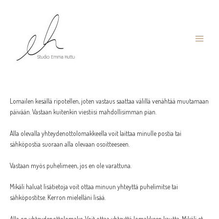
Siirry
sisältöön
Main
Yhteydenotto
Menu
Lomailen kesällä ripotellen, joten vastaus saattaa välillä venähtää muutamaan
päivään. Vastaan kuitenkin viestiisi mahdollisimman pian.
Alla olevalla yhteydenottolomakkeella voit laittaa minulle postia tai
sähköpostia suoraan alla olevaan osoitteeseen.
Vastaan myös puhelimeen, jos en ole varattuna.
Mikäli haluat lisätietoja voit ottaa minuun yhteyttä puhelimitse tai
sähköpostitse. Kerron mielelläni lisää.
Alla on yhteydenottolomake. Voit ottaa yhteyttä lomakkeen kautta. Mikäli et