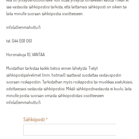
saa vastausta sähköpostiisi tarkista, että laittamasi sähköposti on oikein tai
laita minulle suoraan sähköpostia osoitteeseen:
info(at)emmahuttu.fi
tel. 044 0511 061
Horsmakuja 10, VANTAA
Muistathan tarkistaa kaikki tietosi ennen lähetystä. Tietyt
sähköpostipalvelimet (mm. hotmail) saattavat suodattaa vastauspostin
suoraan roskapostiin. Tarkistathan myös roskapostisi tai muokkaa asetuksiasi,
odottaessasi vastausta sähköpostiisi. Mikäli sähköpostivastausta ei kuulu, laita
minulle postia suoraan omasta sähköpostistasi osoitteeseen
info(at)emmahuttu.fi.
Sähköposti
*