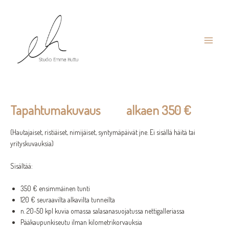
Siirry
sisältöön
Main
Tapahtumakuvaus
Menu
Tapahtumakuvaus
alkaen
350 €
(Hautajaiset, ristiäiset, nimijäiset, syntymäpäivät jne. Ei sisällä häitä tai
yrityskuvauksia)
Sisältää:
350 € ensimmäinen tunti
120 € seuraavilta alkavilta tunneilta
n. 20-50 kpl kuvia omassa salasanasuojatussa nettigalleriassa
Pääkaupunkiseutu ilman kilometrikorvauksia