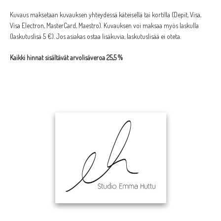
Kuvaus maksetaan kuvauksen yhteydessä käteisellä tai kortilla (Depit, Visa,
Visa Electron, MasterCard, Maestro). Kuvauksen voi maksaa myös laskulla
(laskutuslisä 5 €). Jos asiakas ostaa lisäkuvia, laskutuslisää ei oteta.
Kaikki hinnat sisältävät arvolisäveroa 25,5 %