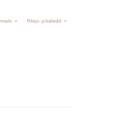
innasto
Yhteys- ja lisätiedot