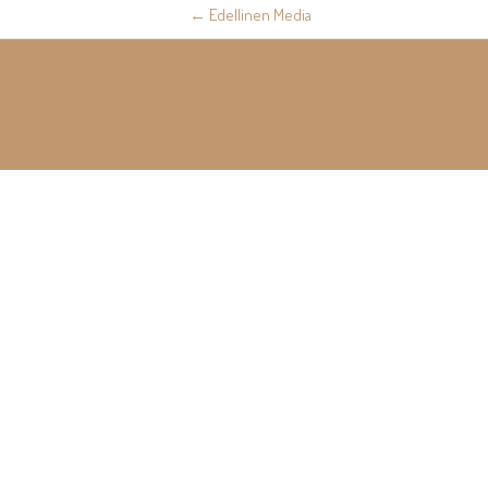
Post
←
Edellinen Media
navigation