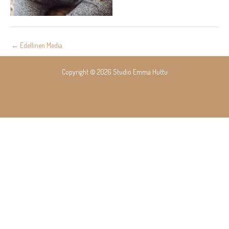
Post
←
Edellinen Media
navigation
Copyright © 2026 Studio Emma Huttu