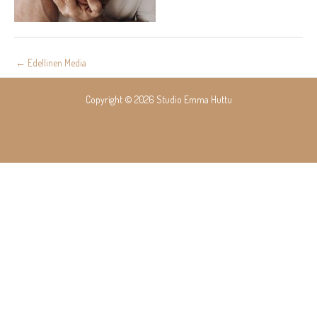
Post
←
Edellinen Media
navigation
Copyright © 2026 Studio Emma Huttu