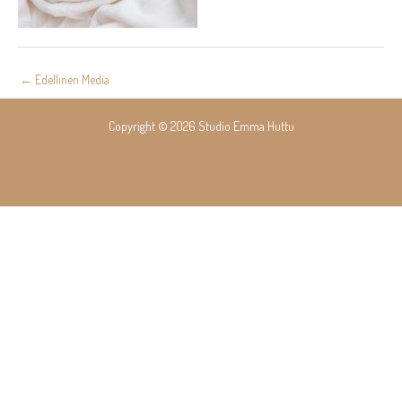
Post
←
Edellinen Media
navigation
Copyright © 2026 Studio Emma Huttu