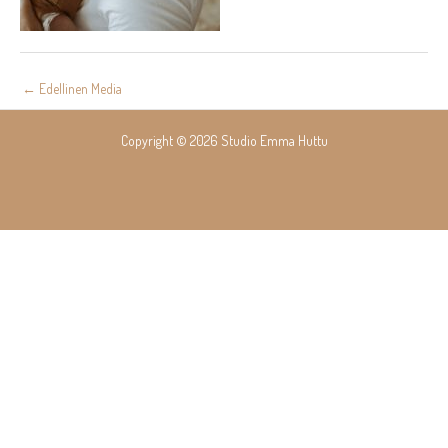
Post
←
Edellinen Media
navigation
Copyright © 2026 Studio Emma Huttu