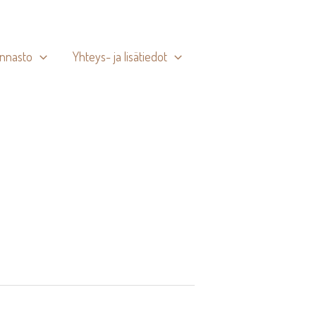
innasto
Yhteys- ja lisätiedot