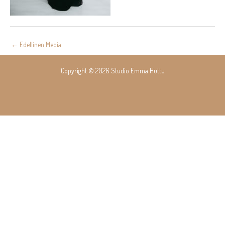
Post
←
Edellinen Media
navigation
Copyright © 2026 Studio Emma Huttu