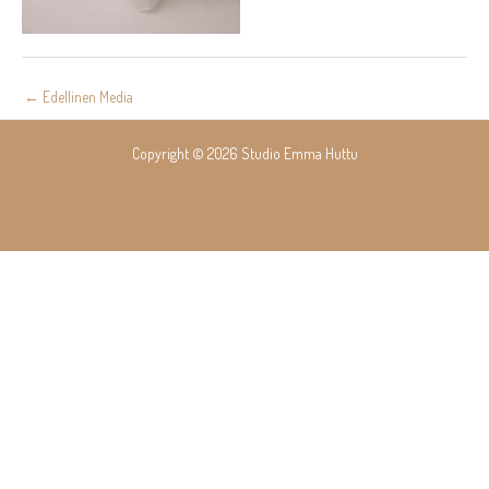
Post
←
Edellinen Media
navigation
Copyright © 2026 Studio Emma Huttu