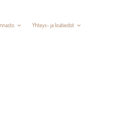
innasto
Yhteys- ja lisätiedot