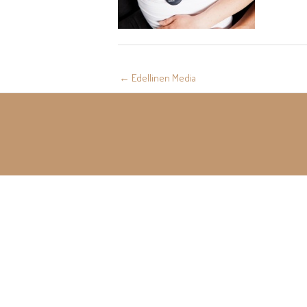
Post
←
Edellinen Media
navigation