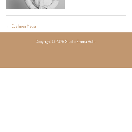
Post
←
Edellinen Media
navigation
Copyright © 2026 Studio Emma Huttu