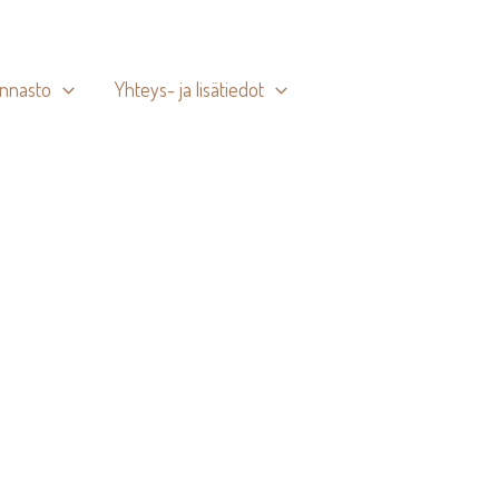
innasto
Yhteys- ja lisätiedot