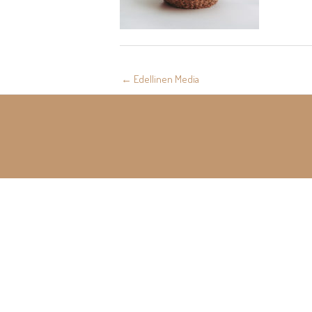
Post
←
Edellinen Media
navigation