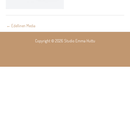
Post
←
Edellinen Media
navigation
Copyright © 2026 Studio Emma Huttu