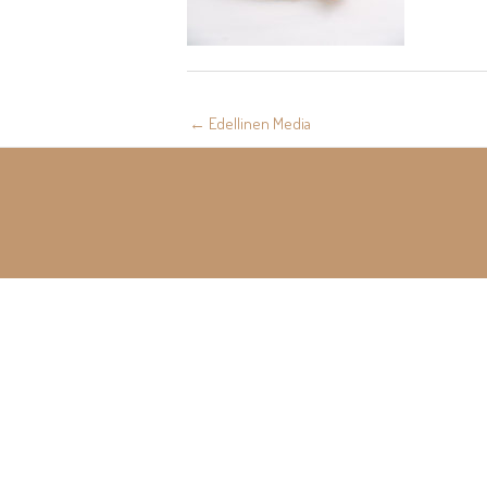
Post
←
Edellinen Media
navigation