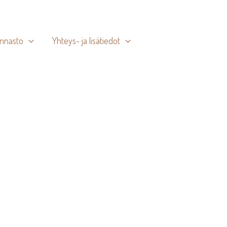
innasto
Yhteys- ja lisätiedot