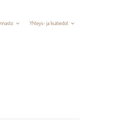
innasto
Yhteys- ja lisätiedot