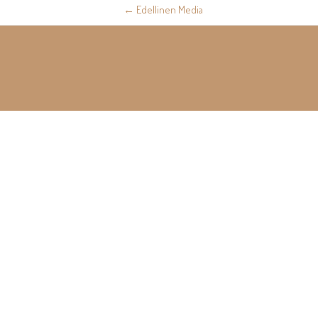
Post
←
Edellinen Media
navigation