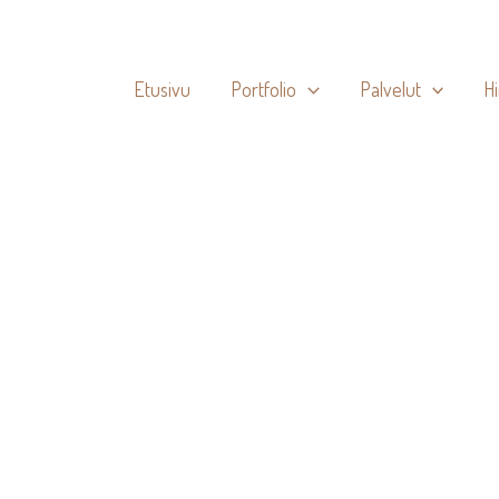
Etusivu
Portfolio
Palvelut
H
ma-huttu-6