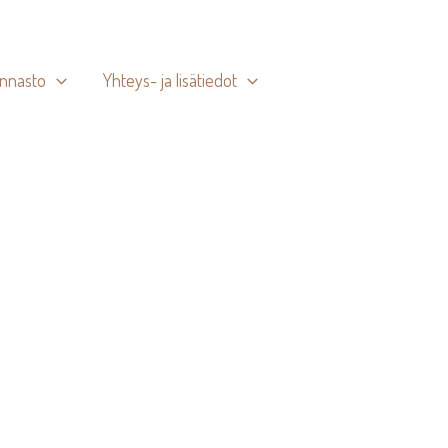
innasto
Yhteys- ja lisätiedot