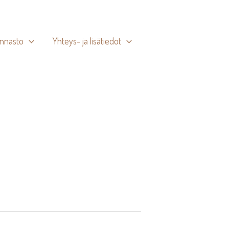
innasto
Yhteys- ja lisätiedot