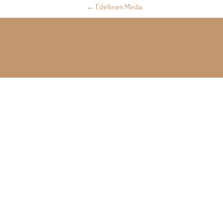
Post
←
Edellinen Media
navigation