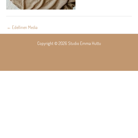
Post
←
Edellinen Media
navigation
Copyright © 2026 Studio Emma Huttu