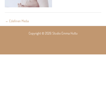
Post
←
Edellinen Media
navigation
Copyright © 2026 Studio Emma Huttu