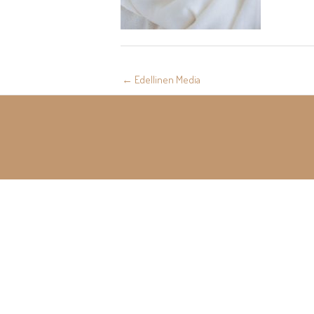
Post
←
Edellinen Media
navigation