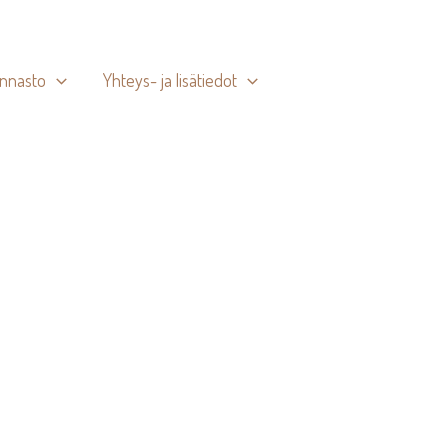
innasto
Yhteys- ja lisätiedot