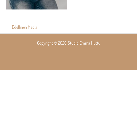
Post
←
Edellinen Media
navigation
Copyright © 2026 Studio Emma Huttu