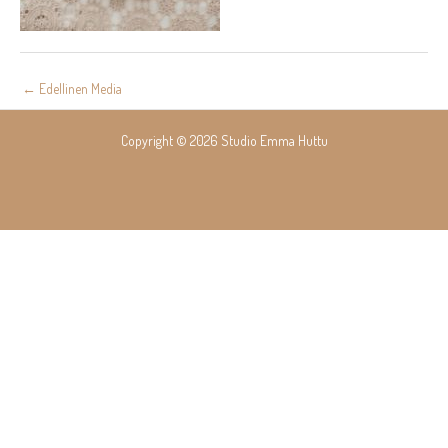
Post
←
Edellinen Media
navigation
Copyright © 2026 Studio Emma Huttu