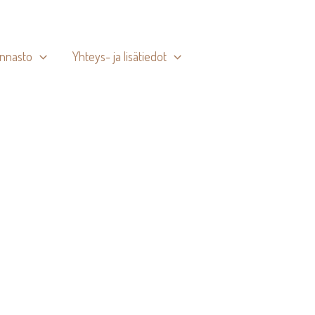
innasto
Yhteys- ja lisätiedot